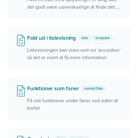
det godt være uoverskuelige at finde det,
man søger. Med filtre kan brugeren nemt
finde frem til det ønskede uden brug af kort.
Fold ud i listevisning
liste
template
Listevisningen kan vises som en 'accordion'
så det er nemt at få mere information
Funktioner som faner
controlTabs
Få vist funktioner under faner ved siden af
kortet