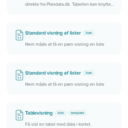
direkte fra Plandata.dk. Tabellen kan knyttes
til et kort, så de samme data vises i kortet og
i tabellen. Der er interaktion mellem kortet
og tabellen, så det er muligt at klikke på en
række i tabellen og zoome hen til objektet i
Standard visning af lister
liste
kortet.
Nem måde at få en pæn visning en liste
Standard visning af lister
liste
Nem måde at få en pæn visning en liste
Tablevisning
liste
template
Få vist en tabel med data i kortet.