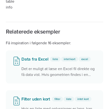
table
info
Relaterede eksempler
Få inspiration i følgende 16 eksempler:
Data fra Excel
liste
intet kort
excel
Det er muligt at læse en Excel fil direkte og
få data vist. Hvis geometrien findes i en
kolonne i form af WKT eller to kolonner med
hhv. x og y, kan det benyttes til at få vist i et
kort
Filter uden kort
filter
liste
intet kort
Hvis en liste med oplysninger er lang, kan