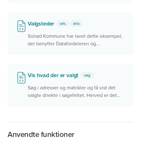
Valgsteder
wfs
info
Solrød Kommune har lavet dette eksempel,
der benytter Datafordeleren og
Dataforsyningen til at vise valgdestrikter og
valgsteder i kommunen
Vis hvad der er valgt
søg
Søg i adresser og matrikler og få vist det
valgte direkte i søgefeltet. Herved er det
nemt at forstå hvad der er valgt, men
samtidigt er det mere besværligt hvis man
vil søge videre.
Anvendte funktioner