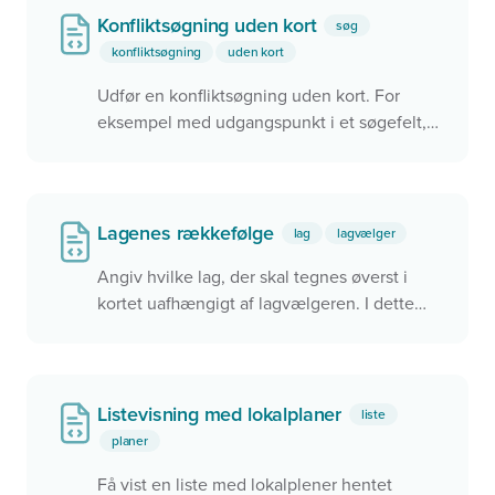
Konfliktsøgning uden kort
søg
konfliktsøgning
uden kort
Udfør en konfliktsøgning uden kort. For
eksempel med udgangspunkt i et søgefelt,
men det kunne også være ved brug af
brugerens aktuelle position.
Lagenes rækkefølge
lag
lagvælger
Angiv hvilke lag, der skal tegnes øverst i
kortet uafhængigt af lagvælgeren. I dette
eksempel tegnes det Grå Skærmkort oven
på Ortofoto fordi Ortofoto har et mindre
zIndex
Listevisning med lokalplaner
liste
planer
Få vist en liste med lokalplener hentet