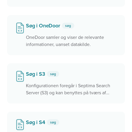
søges i.
Søg i OneDoor
søg
OneDoor samler og viser de relevante
informationer, uanset datakilde.
Søg i S3
søg
Konfigurationen foregår i Septima Search
Server (S3) og kan benyttes på tværs af
applikationer, herunder Septima Widget,
QGIS, OneDoor mv.
Søg i S4
søg