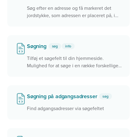
Søg efter en adresse og få markeret det
jordstykke, som adressen er placeret på, i
kortet
Søgning
søg
info
Tilføj et søgefelt til din hjemmeside.
Mulighed for at søge i en række forskellige
data, herunder officielle BBR-adresser,
lokalplaner og meget mere. Knyt søgningen
til et kort og zoom hen til det, du finder
Søgning på adgangsadresser
søg
Find adgangsadresser via søgefeltet