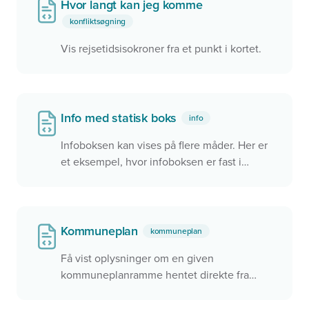
Hvor langt kan jeg komme
konfliktsøgning
Vis rejsetidsisokroner fra et punkt i kortet.
Info med statisk boks
info
Infoboksen kan vises på flere måder. Her er
et eksempel, hvor infoboksen er fast i
øverste venstre hjørne. Den kan også
placeres som en flydende boks i kortet eller
helt afkoblet fra kortet.
Kommuneplan
kommuneplan
Få vist oplysninger om en given
kommuneplanramme hentet direkte fra
Plandata.dk med både tekst og kort. Angiv
blot planID på din widget, og alt andet sker