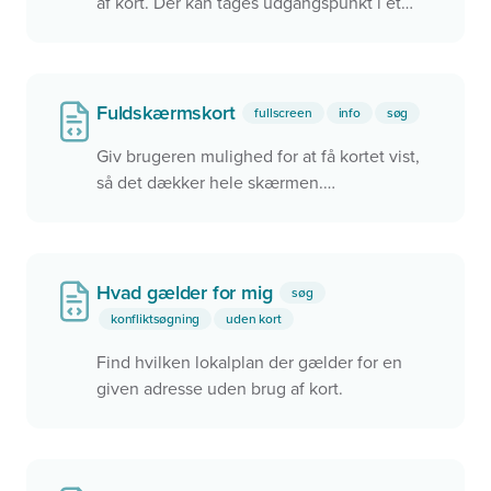
af kort. Der kan tages udgangspunkt i et
søgefelt, men det kunne også være ved
brug af brugerens aktuelle position.
Fuldskærmskort
fullscreen
info
søg
Giv brugeren mulighed for at få kortet vist,
så det dækker hele skærmen.
Fuldskærmskortet aktiveres ved, at brugeren
klikker på knappen under zoom ind/ud
Hvad gælder for mig
søg
konfliktsøgning
uden kort
Find hvilken lokalplan der gælder for en
given adresse uden brug af kort.