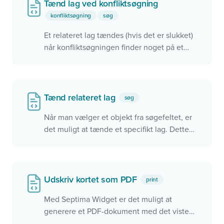
Tænd lag ved konfliktsøgning
konfliktsøgning
søg
Et relateret lag tændes (hvis det er slukket)
når konfliktsøgningen finder noget på et
target. Derudover aktiveres
konfliktsøgningen med 'mapclick' kun når
det relaterede lag er tændt
Tænd relateret lag
søg
Når man vælger et objekt fra søgefeltet, er
det muligt at tænde et specifikt lag. Dette
sikre at man får vist relevante data i kortet
når der zoomes til et sted.
Udskriv kortet som PDF
print
Med Septima Widget er det muligt at
generere et PDF-dokument med det viste
kortudsnit og lag direkte i browseren