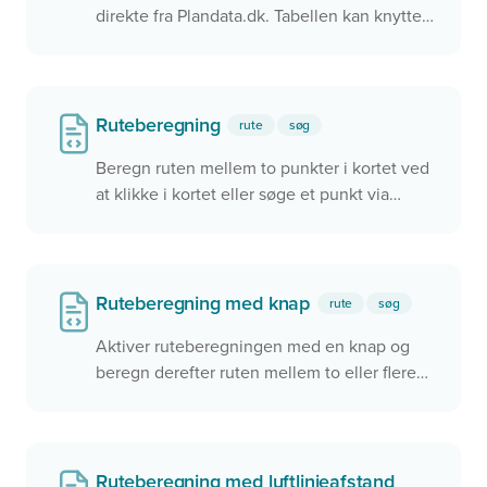
direkte fra Plandata.dk. Tabellen kan knyttes
til et kort, så de samme data vises i kortet og
i tabellen. Der er interaktion mellem kortet
og tabellen, så det er muligt at klikke på en
række i tabellen og zoome hen til objektet i
Ruteberegning
rute
søg
kortet.
Beregn ruten mellem to punkter i kortet ved
at klikke i kortet eller søge et punkt via
søgefeltet.
Ruteberegning med knap
rute
søg
Aktiver ruteberegningen med en knap og
beregn derefter ruten mellem to eller flere
punkter i kortet
Ruteberegning med luftlinjeafstand