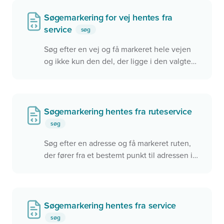
Søgemarkering for vej hentes fra
service
søg
Søg efter en vej og få markeret hele vejen
og ikke kun den del, der ligge i den valgte
kommune i kortet. Dette eksempel bruger
Datafordelerens REST service til at finde
geometrien for hele vejen. Men det kunne
også være en anden service, der blev
Søgemarkering hentes fra ruteservice
benyttet.
søg
Derudover benyttes 'condition' der styrer om
Søg efter en adresse og få markeret ruten,
servicen skal bruges.
der fører fra et bestemt punkt til adressen i
kortet. Få vist en popup med f.eks. afstand
og rejsetid
Søgemarkering hentes fra service
søg