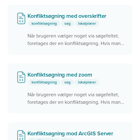
automatisk. Brug den samme widget til at
vise en hvilken som helst
Konfliktsøgning med overskrifter
kommunplanramme.
konfliktsøgning
søg
lokalplaner
Når brugeren vælger noget via søgefeltet,
foretages der en konfliktsøgning. Hvis man
rammer noget via konfliktsøgningen,
zoomes der til objektet i kortet. Dette kan
f.eks. bruges til
Find mit valgsted
eller
Find
min skole
.
Konfliktsøgning med zoom
konfliktsøgning
søg
lokalplaner
Når brugeren vælger noget via søgefeltet,
foretages der en konfliktsøgning. Hvis man
rammer noget via konfliktsøgningen,
zoomes der til objektet i kortet. Dette kan
f.eks. bruges til
Find mit valgsted
eller
Find
min skole
.
Konfliktsøgning mod ArcGIS Server