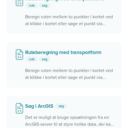
rute
søg
Beregn ruten mellem to punkter i kortet ved
at klikke i kortet eller søge et punkt via
søgefeltet. Brugeren kan skifte ruteprofil.
Ruteberegning med transportform
rute
søg
Beregn ruten mellem to punkter i kortet ved
at klikke i kortet eller søge et punkt via
søgefeltet. Brugeren kan vælge om ruten
skal foretages via gående, på cykel eller i bil.
Søg i ArcGIS
søg
Det er muligt at bruge opsætningen fra en
ArcGIS-server til at styre hvilke data, der kan