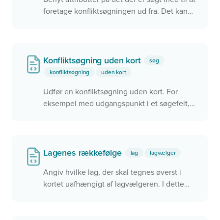
foretage konfliktsøgningen ud fra. Det kan
f.eks. være et ID eller en anden værdi.
Konfliktsøgning uden kort
søg
konfliktsøgning
uden kort
Udfør en konfliktsøgning uden kort. For
eksempel med udgangspunkt i et søgefelt,
men det kunne også være ved brug af
brugerens aktuelle position.
Lagenes rækkefølge
lag
lagvælger
Angiv hvilke lag, der skal tegnes øverst i
kortet uafhængigt af lagvælgeren. I dette
eksempel tegnes det Grå Skærmkort oven
på Ortofoto fordi Ortofoto har et mindre
zIndex