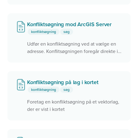
rammer noget via konfliktsøgningen,
zoomes der til objektet i kortet. Dette kan
f.eks. bruges til
Find mit valgsted
eller
Find
min skole
.
Konfliktsøgning mod ArcGIS Server
konfliktsøgning
søg
Udfør en konfliktsøgning ved at vælge en
adresse. Konflitsøgningen foregår direkte i
ArcGIS via en REST service.
Konfliktsøgning på lag i kortet
konfliktsøgning
søg
Foretag en konfliktsøgning på et vektorlag,
der er vist i kortet