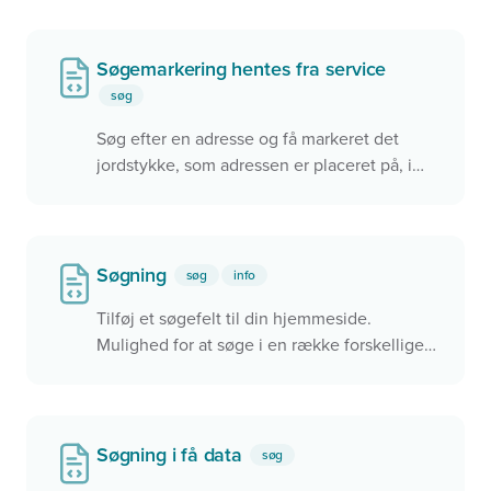
og rejsetid
Søgemarkering hentes fra service
søg
Søg efter en adresse og få markeret det
jordstykke, som adressen er placeret på, i
kortet
Søgning
søg
info
Tilføj et søgefelt til din hjemmeside.
Mulighed for at søge i en række forskellige
data, herunder officielle BBR-adresser,
lokalplaner og meget mere. Knyt søgningen
til et kort og zoom hen til det, du finder
Søgning i få data
søg