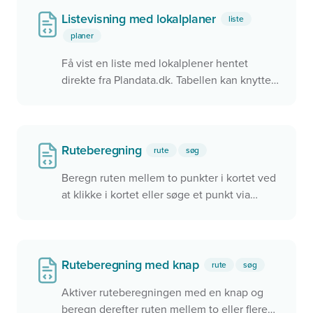
Listevisning med lokalplaner
liste
planer
Få vist en liste med lokalplener hentet
direkte fra Plandata.dk. Tabellen kan knyttes
til et kort, så de samme data vises i kortet og
i tabellen. Der er interaktion mellem kortet
og tabellen, så det er muligt at klikke på en
række i tabellen og zoome hen til objektet i
Ruteberegning
rute
søg
kortet.
Beregn ruten mellem to punkter i kortet ved
at klikke i kortet eller søge et punkt via
søgefeltet.
Ruteberegning med knap
rute
søg
Aktiver ruteberegningen med en knap og
beregn derefter ruten mellem to eller flere