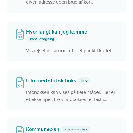
given adresse uden brug af kort.
Hvor langt kan jeg komme
konfliktsøgning
Vis rejsetidsisokroner fra et punkt i kortet.
Info med statisk boks
info
Infoboksen kan vises på flere måder. Her er
et eksempel, hvor infoboksen er fast i
øverste venstre hjørne. Den kan også
placeres som en flydende boks i kortet eller
helt afkoblet fra kortet.
Kommuneplan
kommuneplan