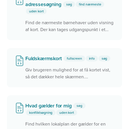
adressesøgning
søg
find nærmeste
uden kort
Find de nærmeste børnehaver uden visning
af kort. Der kan tages udgangspunkt i et
søgefelt, men det kunne også være ved
brug af brugerens aktuelle position.
Fuldskærmskort
fullscreen
info
søg
Giv brugeren mulighed for at få kortet vist,
så det dækker hele skærmen.
Fuldskærmskortet aktiveres ved, at brugeren
klikker på knappen under zoom ind/ud
Hvad gælder for mig
søg
konfliktsøgning
uden kort
Find hvilken lokalplan der gælder for en