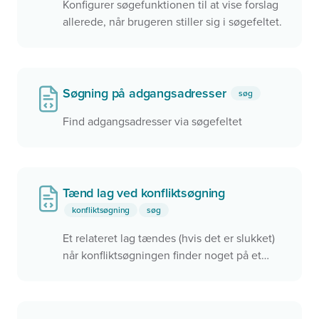
Konfigurer søgefunktionen til at vise forslag
allerede, når brugeren stiller sig i søgefeltet.
Søgning på adgangsadresser
søg
Find adgangsadresser via søgefeltet
Tænd lag ved konfliktsøgning
konfliktsøgning
søg
Et relateret lag tændes (hvis det er slukket)
når konfliktsøgningen finder noget på et
target. Derudover aktiveres
konfliktsøgningen med 'mapclick' kun når
det relaterede lag er tændt