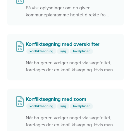
Få vist oplysninger om en given
kommuneplanramme hentet direkte fra
Plandata.dk med både tekst og kort. Angiv
blot planID på din widget, og alt andet sker
automatisk. Brug den samme widget til at
vise en hvilken som helst
Konfliktsøgning med overskrifter
kommunplanramme.
konfliktsøgning
søg
lokalplaner
Når brugeren vælger noget via søgefeltet,
foretages der en konfliktsøgning. Hvis man
rammer noget via konfliktsøgningen,
zoomes der til objektet i kortet. Dette kan
f.eks. bruges til
Find mit valgsted
eller
Find
min skole
.
Konfliktsøgning med zoom
konfliktsøgning
søg
lokalplaner
Når brugeren vælger noget via søgefeltet,
foretages der en konfliktsøgning. Hvis man