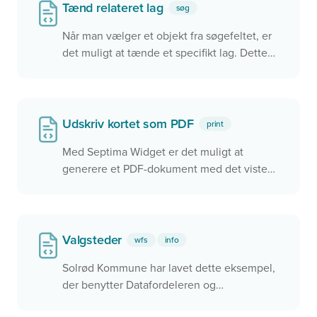
Tænd relateret lag
søg
Når man vælger et objekt fra søgefeltet, er
det muligt at tænde et specifikt lag. Dette
sikre at man får vist relevante data i kortet
når der zoomes til et sted.
Udskriv kortet som PDF
print
Med Septima Widget er det muligt at
generere et PDF-dokument med det viste
kortudsnit og lag direkte i browseren
Valgsteder
wfs
info
Solrød Kommune har lavet dette eksempel,
der benytter Datafordeleren og
Dataforsyningen til at vise valgdestrikter og