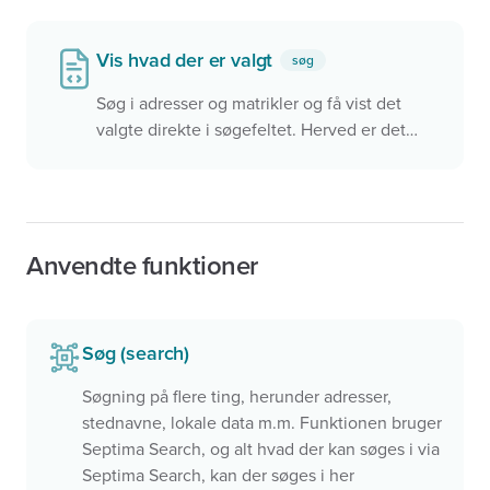
valgsteder i kommunen
Vis hvad der er valgt
søg
Søg i adresser og matrikler og få vist det
valgte direkte i søgefeltet. Herved er det
nemt at forstå hvad der er valgt, men
samtidigt er det mere besværligt hvis man
vil søge videre.
Anvendte funktioner
Søg (search)
Søgning på flere ting, herunder adresser,
stednavne, lokale data m.m. Funktionen bruger
Septima Search, og alt hvad der kan søges i via
Septima Search, kan der søges i her