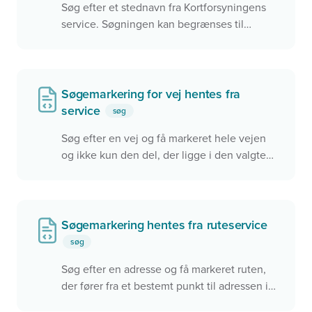
Søg efter et stednavn fra Kortforsyningens
service. Søgningen kan begrænses til
udvagte kommuner.
Søgemarkering for vej hentes fra
service
søg
Søg efter en vej og få markeret hele vejen
og ikke kun den del, der ligge i den valgte
kommune i kortet. Dette eksempel bruger
Datafordelerens REST service til at finde
geometrien for hele vejen. Men det kunne
også være en anden service, der blev
Søgemarkering hentes fra ruteservice
benyttet.
søg
Derudover benyttes 'condition' der styrer om
Søg efter en adresse og få markeret ruten,
servicen skal bruges.
der fører fra et bestemt punkt til adressen i
kortet. Få vist en popup med f.eks. afstand