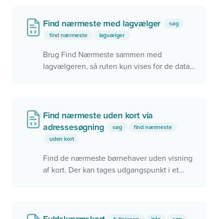
Find nærmeste med lagvælger
søg
find nærmeste
lagvælger
Brug Find Nærmeste sammen med
lagvælgeren, så ruten kun vises for de data,
der er vist i kortet.
Find nærmeste uden kort via
adressesøgning
søg
find nærmeste
uden kort
Find de nærmeste børnehaver uden visning
af kort. Der kan tages udgangspunkt i et
søgefelt, men det kunne også være ved
brug af brugerens aktuelle position.
fullscreen
info
søg