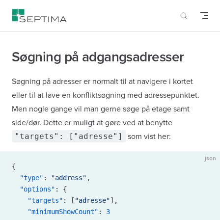
Skip to content
Søgning på adgangsadresser
Søgning på adresser er normalt til at navigere i kortet
eller til at lave en konfliktsøgning med adressepunktet.
Men nogle gange vil man gerne søge på etage samt
side/dør. Dette er muligt at gøre ved at benytte
"targets": ["adresse"]
som vist her:
json
{
  "type"
: 
"address"
,
  "options"
: {
    "targets"
: [
"adresse"
],
    "minimumShowCount"
: 
3