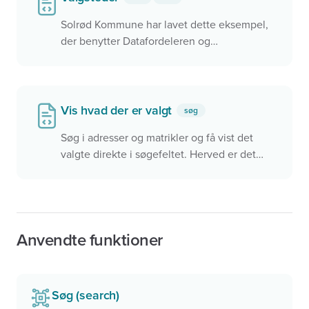
Solrød Kommune har lavet dette eksempel,
der benytter Datafordeleren og
Dataforsyningen til at vise valgdestrikter og
valgsteder i kommunen
Vis hvad der er valgt
søg
Søg i adresser og matrikler og få vist det
valgte direkte i søgefeltet. Herved er det
nemt at forstå hvad der er valgt, men
samtidigt er det mere besværligt hvis man
vil søge videre.
Anvendte funktioner
Søg (search)