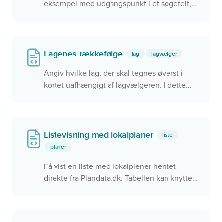
eksempel med udgangspunkt i et søgefelt,
men det kunne også være ved brug af
brugerens aktuelle position.
Lagenes rækkefølge
lag
lagvælger
Angiv hvilke lag, der skal tegnes øverst i
kortet uafhængigt af lagvælgeren. I dette
eksempel tegnes det Grå Skærmkort oven
på Ortofoto fordi Ortofoto har et mindre
zIndex
Listevisning med lokalplaner
liste
planer
Få vist en liste med lokalplener hentet
direkte fra Plandata.dk. Tabellen kan knyttes
til et kort, så de samme data vises i kortet og
i tabellen. Der er interaktion mellem kortet
og tabellen, så det er muligt at klikke på en