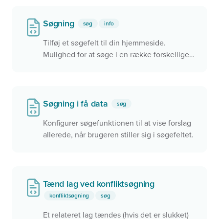
Søgning
søg
info
Tilføj et søgefelt til din hjemmeside.
Mulighed for at søge i en række forskellige
data, herunder officielle BBR-adresser,
lokalplaner og meget mere. Knyt søgningen
til et kort og zoom hen til det, du finder
Søgning i få data
søg
Konfigurer søgefunktionen til at vise forslag
allerede, når brugeren stiller sig i søgefeltet.
Tænd lag ved konfliktsøgning
konfliktsøgning
søg
Et relateret lag tændes (hvis det er slukket)