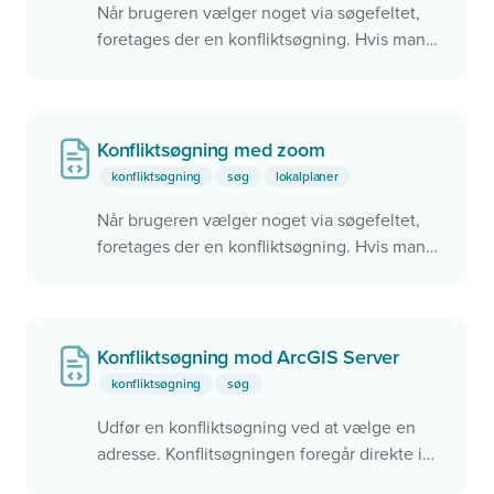
Når brugeren vælger noget via søgefeltet,
foretages der en konfliktsøgning. Hvis man
rammer noget via konfliktsøgningen,
zoomes der til objektet i kortet. Dette kan
f.eks. bruges til
Find mit valgsted
eller
Find
min skole
.
Konfliktsøgning med zoom
konfliktsøgning
søg
lokalplaner
Når brugeren vælger noget via søgefeltet,
foretages der en konfliktsøgning. Hvis man
rammer noget via konfliktsøgningen,
zoomes der til objektet i kortet. Dette kan
f.eks. bruges til
Find mit valgsted
eller
Find
min skole
.
Konfliktsøgning mod ArcGIS Server
konfliktsøgning
søg
Udfør en konfliktsøgning ved at vælge en
adresse. Konflitsøgningen foregår direkte i
ArcGIS via en REST service.