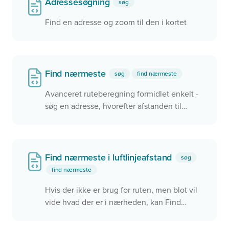
Adressesøgning
søg
Find en adresse og zoom til den i kortet
Find nærmeste
søg
find nærmeste
Avanceret ruteberegning formidlet enkelt -
søg en adresse, hvorefter afstanden til
nærmeste pasningsmuligheder eller
lignende beregnes og vises for brugeren
Find nærmeste i luftlinjeafstand
søg
find nærmeste
Hvis der ikke er brug for ruten, men blot vil
vide hvad der er i nærheden, kan Find
Nærmeste finde de nærmeste via
luftlinjeafstanden.