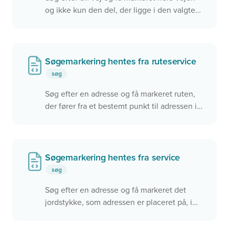
og ikke kun den del, der ligge i den valgte
kommune i kortet. Dette eksempel bruger
Datafordelerens REST service til at finde
geometrien for hele vejen. Men det kunne
også være en anden service, der blev
Søgemarkering hentes fra ruteservice
benyttet.
søg
Derudover benyttes 'condition' der styrer om
Søg efter en adresse og få markeret ruten,
servicen skal bruges.
der fører fra et bestemt punkt til adressen i
kortet. Få vist en popup med f.eks. afstand
og rejsetid
Søgemarkering hentes fra service
søg
Søg efter en adresse og få markeret det
jordstykke, som adressen er placeret på, i
kortet