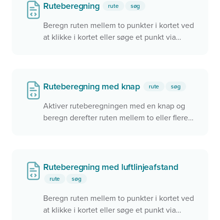
række i tabellen og zoome hen til objektet i
Ruteberegning
rute
søg
kortet.
Beregn ruten mellem to punkter i kortet ved
at klikke i kortet eller søge et punkt via
søgefeltet.
Ruteberegning med knap
rute
søg
Aktiver ruteberegningen med en knap og
beregn derefter ruten mellem to eller flere
punkter i kortet
Ruteberegning med luftlinjeafstand
rute
søg
Beregn ruten mellem to punkter i kortet ved
at klikke i kortet eller søge et punkt via