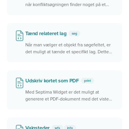
når konfliktsøgningen finder noget på et
target. Derudover aktiveres
konfliktsøgningen med 'mapclick' kun når
det relaterede lag er tændt
Tænd relateret lag
søg
Når man vælger et objekt fra søgefeltet, er
det muligt at tænde et specifikt lag. Dette
sikre at man får vist relevante data i kortet
når der zoomes til et sted.
Udskriv kortet som PDF
print
Med Septima Widget er det muligt at
generere et PDF-dokument med det viste
kortudsnit og lag direkte i browseren
Valgsteder
wfs
info