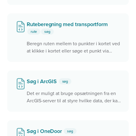
søgefeltet. Brugeren kan skifte ruteprofil.
Ruteberegning med transportform
rute
søg
Beregn ruten mellem to punkter i kortet ved
at klikke i kortet eller søge et punkt via
søgefeltet. Brugeren kan vælge om ruten
skal foretages via gående, på cykel eller i bil.
Søg i ArcGIS
søg
Det er muligt at bruge opsætningen fra en
ArcGIS-server til at styre hvilke data, der kan
søges i.
Søg i OneDoor
søg