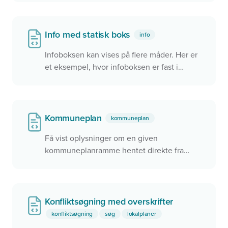
Info med statisk boks
info
Infoboksen kan vises på flere måder. Her er
et eksempel, hvor infoboksen er fast i
øverste venstre hjørne. Den kan også
placeres som en flydende boks i kortet eller
helt afkoblet fra kortet.
Kommuneplan
kommuneplan
Få vist oplysninger om en given
kommuneplanramme hentet direkte fra
Plandata.dk med både tekst og kort. Angiv
blot planID på din widget, og alt andet sker
automatisk. Brug den samme widget til at
vise en hvilken som helst
Konfliktsøgning med overskrifter
kommunplanramme.
konfliktsøgning
søg
lokalplaner