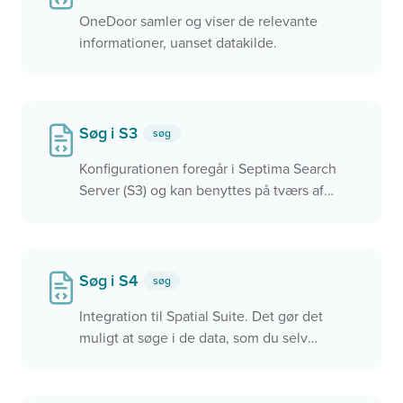
OneDoor samler og viser de relevante
informationer, uanset datakilde.
Søg i S3
søg
Konfigurationen foregår i Septima Search
Server (S3) og kan benyttes på tværs af
applikationer, herunder Septima Widget,
QGIS, OneDoor mv.
Søg i S4
søg
Integration til Spatial Suite. Det gør det
muligt at søge i de data, som du selv
udstiller via S4.