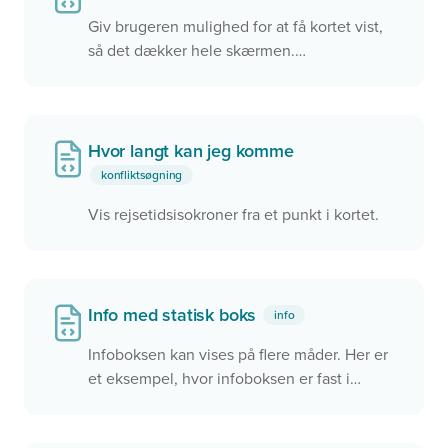
Giv brugeren mulighed for at få kortet vist,
så det dækker hele skærmen.
Fuldskærmskortet aktiveres ved, at brugeren
klikker på knappen under zoom ind/ud
Hvor langt kan jeg komme
konfliktsøgning
Vis rejsetidsisokroner fra et punkt i kortet.
Info med statisk boks
info
Infoboksen kan vises på flere måder. Her er
et eksempel, hvor infoboksen er fast i
øverste venstre hjørne. Den kan også
placeres som en flydende boks i kortet eller