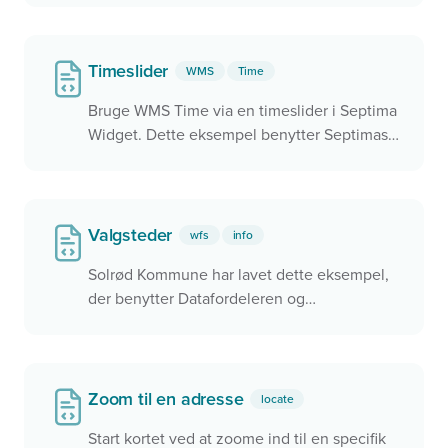
og rejsetid
Timeslider
WMS
Time
Bruge WMS Time via en timeslider i Septima
Widget. Dette eksempel benytter Septimas
skyggekort service, der kan kaldes med et
hvilken som helst tidspunkt på året og få vist
hvordan skyggerne falder netop her.
Valgsteder
wfs
info
Solrød Kommune har lavet dette eksempel,
der benytter Datafordeleren og
Dataforsyningen til at vise valgdestrikter og
valgsteder i kommunen
Zoom til en adresse
locate
Start kortet ved at zoome ind til en specifik