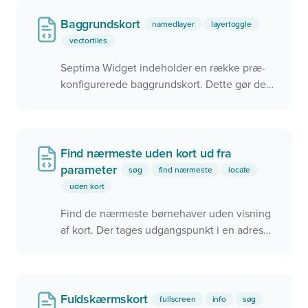
Baggrundskort
namedlayer
layertoggle
vectortiles
Septima Widget indeholder en række præ-
konfigurerede baggrundskort. Dette gør det
nemt at tilføje lige det baggrundskort, man
har brug for
Find nærmeste uden kort ud fra
parameter
søg
find nærmeste
locate
uden kort
Find de nærmeste børnehaver uden visning
af kort. Der tages udgangspunkt i en adresse
fundet med 'locate'
Fuldskærmskort
fullscreen
info
søg