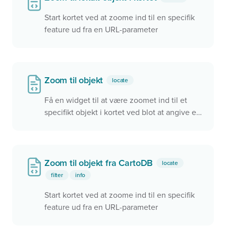
Start kortet ved at zoome ind til en specifik
feature ud fra en URL-parameter
Zoom til objekt
locate
Få en widget til at være zoomet ind til et
specifikt objekt i kortet ved blot at angive en
nøgle til objektet. Herved kan den samme
widget bruges på flere sider til at vise noget
forskelligt.
Det er også muligt at angive id i URL'en
?
Zoom til objekt fra CartoDB
locate
widget-key=H02026
filter
info
Start kortet ved at zoome ind til en specifik
feature ud fra en URL-parameter