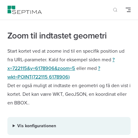
Skip to content
Zoom til indtastet geometri
Start kortet ved at zoome ind til en specifik position ud
fra URL-parameter. Kald for eksempel siden med
?
x=722115&y=6178906&zoom=5
eller med
?
wkt=POINT(722115 6178906)
Det er også muligt at indtaste en geometri og få den vist i
kortet. Det kan være WKT, GeoJSON, en koordinat eller
en BBOX..
Vis konfigurationen