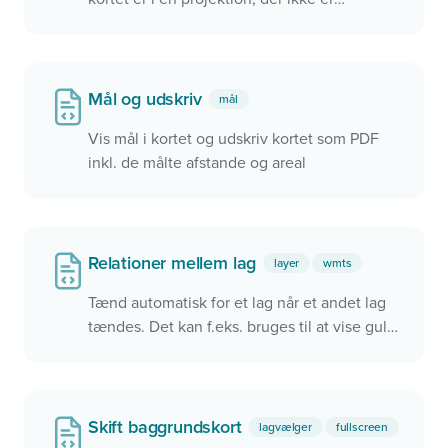
defineret i meter
Mål og udskriv
mål
Vis mål i kortet og udskriv kortet som PDF
inkl. de målte afstande og areal
Relationer mellem lag
layer
wmts
Tænd automatisk for et lag når et andet lag
tændes. Det kan f.eks. bruges til at vise gule
matrikelskel på ortofoto og røde på et
almindeligt baggrundskort, uden brugeren
selv skal vælge til og fra.
Skift baggrundskort
lagvælger
fullscreen