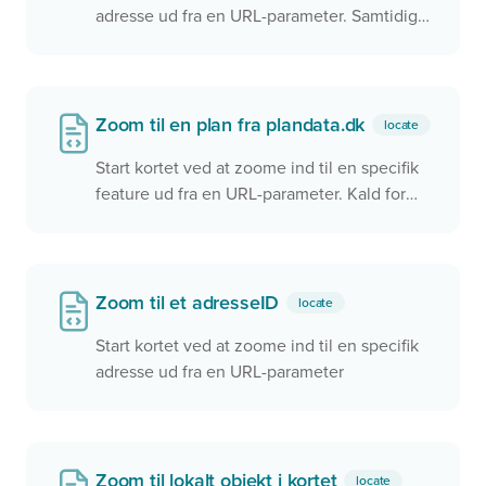
adresse ud fra en URL-parameter. Samtidig
skiftes sidens title, så det passer på den
adresse, der er fundet
Zoom til en plan fra plandata.dk
locate
Start kortet ved at zoome ind til en specifik
feature ud fra en URL-parameter. Kald for
eksempel siden med
?planid=3673514
Zoom til et adresseID
locate
Start kortet ved at zoome ind til en specifik
adresse ud fra en URL-parameter
Zoom til lokalt objekt i kortet
locate