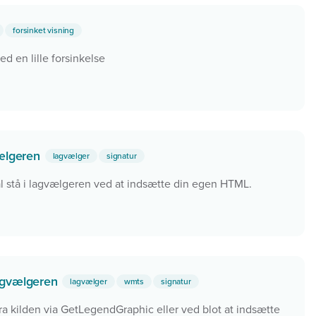
forsinket visning
med en lille forsinkelse
vælgeren
lagvælger
signatur
l stå i lagvælgeren ved at indsætte din egen HTML.
agvælgeren
lagvælger
wmts
signatur
ra kilden via GetLegendGraphic eller ved blot at indsætte