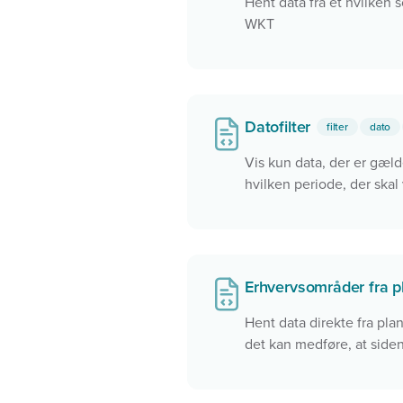
Hent data fra et hvilken 
WKT
Datofilter
filter
dato
Vis kun data, der er gæl
hvilken periode, der skal 
Erhvervsområder fra 
Hent data direkte fra pla
det kan medføre, at side