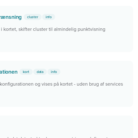
grænsning
cluster
info
 kortet, skifter cluster til almindelig punktvisning
rationen
kort
data
info
 konfigurationen og vises på kortet - uden brug af services