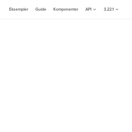
Main Navigation
Eksempler
Guide
Komponenter
API
3.22.1