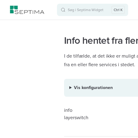
Søg i Septima Widget
Ctrl K
Skip to content
Info hentet fra fle
I de tilfælde, at det ikke er muligt
fra en eller flere services i stedet.
Vis konfigurationen
info
layerswitch