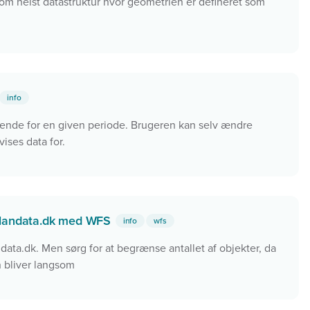
som helst datastruktur hvor geometrien er defineret som
info
dende for en given periode. Brugeren kan selv ændre
vises data for.
plandata.dk med WFS
info
wfs
ndata.dk. Men sørg for at begrænse antallet af objekter, da
n bliver langsom