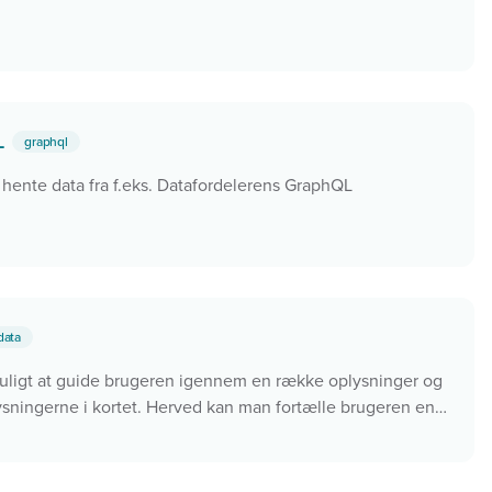
QL
graphql
 hente data fra f.eks. Datafordelerens GraphQL
data
uligt at guide brugeren igennem en række oplysninger og
sningerne i kortet. Herved kan man fortælle brugeren en
t vise en liste.