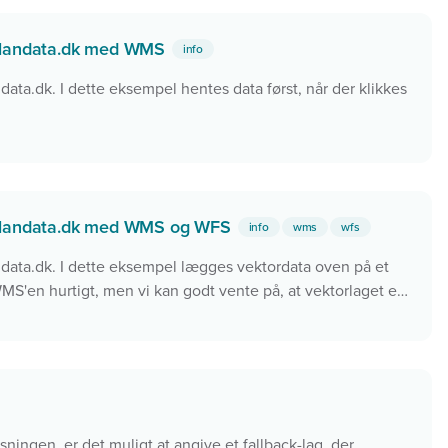
 plandata.dk med WMS
info
ndata.dk. I dette eksempel hentes data først, når der klikkes
 plandata.dk med WMS og WFS
info
wms
wfs
andata.dk. I dette eksempel lægges vektordata oven på et
S'en hurtigt, men vi kan godt vente på, at vektorlaget er
ade. Dette er specielt anvendeligt, hvis vi har mange data,
kartografien fra en WMS-server.
løsningen, er det muligt at angive et fallback-lag, der