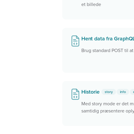
et billede
Hent data fra Graph
Brug standard POST til at
Historie
story
info
Med story mode er det m
samtidig præsentere oply
historie i stedet for blot a