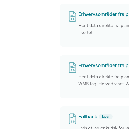
Erhvervsområder fra
Hent data direkte fra pla
i kortet.
Erhvervsområder fra
Hent data direkte fra pl
WMS-lag. Herved vises WM
lidt længere tid om at lo
eller man gerne vil have 
Fallback
layer
Hvis et lag er kritisk for 