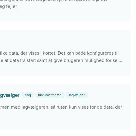
ag fejler
ilke data, der vises i kortet. Det kan både konfigureres til
 af data fra start samt at give brugeren mulighed for selv
agvælger
søg
find nærmeste
lagvælger
en med lagvælgeren, så ruten kun vises for de data, der