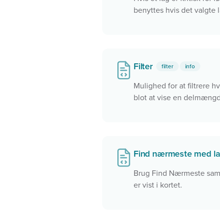
benyttes hvis det valgte l
Filter
filter
info
Mulighed for at filtrere hv
blot at vise en delmængde
at vælge kriterier.
Find nærmeste med l
Brug Find Nærmeste samm
er vist i kortet.