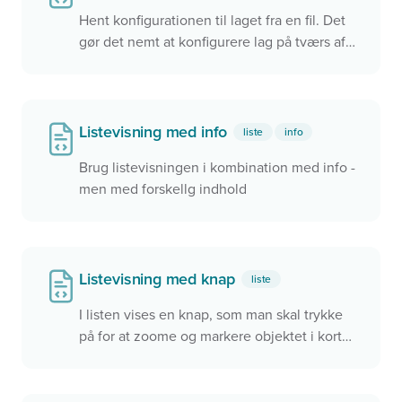
Hent konfigurationen til laget fra en fil. Det
gør det nemt at konfigurere lag på tværs af
konfigurationer. På tilsvarende måde er det
også muligt at hente konfigurationen til
'view'.
Listevisning med info
liste
info
Brug listevisningen i kombination med info -
men med forskellg indhold
Listevisning med knap
liste
I listen vises en knap, som man skal trykke
på for at zoome og markere objektet i kortet.
Ved at bruge en knap, øger det
tilgængeligheden på siden, og gør det
nemmere at navigere for personer, der ikke