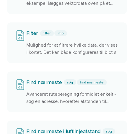
eksempel lægges vektordata oven på et
WMS-lag. Herved vises WMS'en hurtigt, men
vi kan godt vente på, at vektorlaget er lidt
længere tid om at loade. Dette er specielt
anvendeligt, hvis vi har mange data, eller
Filter
filter
info
man gerne vil have kartografien fra en WMS-
Mulighed for at filtrere hvilke data, der vises
server.
i kortet. Det kan både konfigureres til blot at
vise en delmængde af data fra start samt at
give brugeren mulighed for selv at vælge
kriterier.
Find nærmeste
søg
find nærmeste
Avanceret ruteberegning formidlet enkelt -
søg en adresse, hvorefter afstanden til
nærmeste pasningsmuligheder eller
lignende beregnes og vises for brugeren
Find nærmeste i luftlinjeafstand
søg