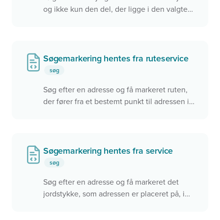
og ikke kun den del, der ligge i den valgte
kommune i kortet. Dette eksempel bruger
Datafordelerens REST service til at finde
geometrien for hele vejen. Men det kunne
også være en anden service, der blev
Søgemarkering hentes fra ruteservice
benyttet.
søg
Derudover benyttes 'condition' der styrer om
Søg efter en adresse og få markeret ruten,
servicen skal bruges.
der fører fra et bestemt punkt til adressen i
kortet. Få vist en popup med f.eks. afstand
og rejsetid
Søgemarkering hentes fra service
søg
Søg efter en adresse og få markeret det
jordstykke, som adressen er placeret på, i
kortet