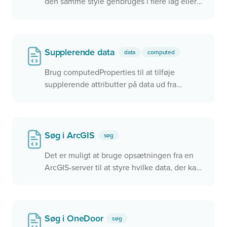
den samme style genbruges i flere lag eller
konfigurationer
Supplerende data
data
computed
Brug computedProperties til at tilføje
supplerende attributter på data ud fra
eksisterende attributter. Dette kan f.eks.
bruges til nemt at definere kategorier,der
skal bruges flere steder.
Søg i ArcGIS
søg
Det er muligt at bruge opsætningen fra en
ArcGIS-server til at styre hvilke data, der kan
søges i.
Søg i OneDoor
søg