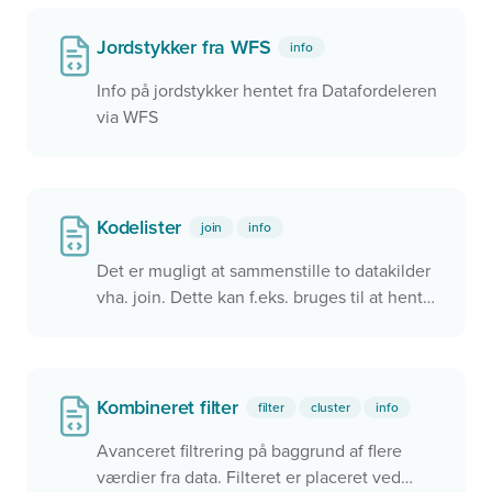
Jordstykker fra WFS
info
Info på jordstykker hentet fra Datafordeleren
via WFS
Kodelister
join
info
Det er mugligt at sammenstille to datakilder
vha. join. Dette kan f.eks. bruges til at hente
oplysnigner fra kodelister som i dette
eksempel
Kombineret filter
filter
cluster
info
Avanceret filtrering på baggrund af flere
værdier fra data. Filteret er placeret ved