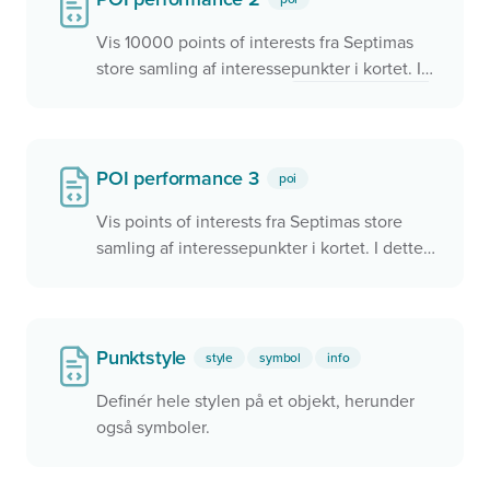
Vis 10000 points of interests fra Septimas
store samling af interessepunkter i kortet. I
dette eksempel benyttes
'styleType':
'semistatic'
hvorved vi kan opnå en
bedre performance
POI performance 3
poi
Vis points of interests fra Septimas store
samling af interessepunkter i kortet. I dette
eksempel benyttes
'loadingstrategy': 'bbox'
hvorved punkterne hentes inden for at
aktuelle kortudsnit. Herved kan vi se de
Punktstyle
style
symbol
info
mange punkter for hele landet når man er
Definér hele stylen på et objekt, herunder
zoomet ind og herved opnå den samme
også symboler.
gode performance. Skriv til
kontakt@septima.dk
hvis du vil høre mere
om denne service.