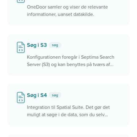
OneDoor samler og viser de relevante
informationer, uanset datakilde.
Søg i S3
søg
Konfigurationen foregår i Septima Search
Server (S3) og kan benyttes på tværs af
applikationer, herunder Septima Widget,
QGIS, OneDoor mv.
Søg i S4
søg
Integration til Spatial Suite. Det gør det
muligt at søge i de data, som du selv
udstiller via S4.