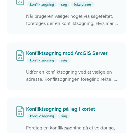
konfliktsøgning
søg
lokalplaner
Når brugeren vælger noget via søgefeltet,
foretages der en konfliktsøgning. Hvis man
rammer noget via konfliktsøgningen,
zoomes der til objektet i kortet. Dette kan
f.eks. bruges til
Find mit valgsted
eller
Find
min skole
.
Konfliktsøgning mod ArcGIS Server
konfliktsøgning
søg
Udfør en konfliktsøgning ved at vælge en
adresse. Konflitsøgningen foregår direkte i
ArcGIS via en REST service.
Konfliktsøgning på lag i kortet
konfliktsøgning
søg
Foretag en konfliktsøgning på et vektorlag,