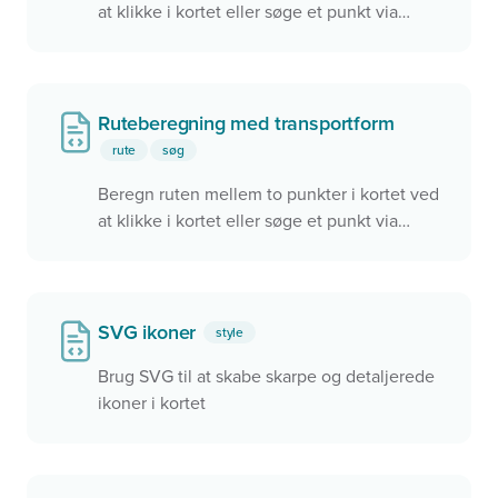
at klikke i kortet eller søge et punkt via
søgefeltet. Brugeren kan skifte ruteprofil.
Ruteberegning med transportform
rute
søg
Beregn ruten mellem to punkter i kortet ved
at klikke i kortet eller søge et punkt via
søgefeltet. Brugeren kan vælge om ruten
skal foretages via gående, på cykel eller i bil.
SVG ikoner
style
Brug SVG til at skabe skarpe og detaljerede
ikoner i kortet