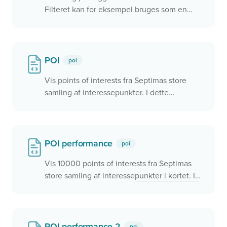
Filteret kan for eksempel bruges som en
lagvælger. Det er muligt at vise/skjule alle.
POI
poi
Vis points of interests fra Septimas store
samling af interessepunkter. I dette
eksempel vises samtlige biblioteker i
Danmark
POI performance
poi
Vis 10000 points of interests fra Septimas
store samling af interessepunkter i kortet. I
dette eksempel benyttes
'styleType':
'static'
hvorved vi kan opnå en bedre
performance. Skriv til
kontakt@septima.dk
hvis du vil høre mere om denne service.
POI performance 2
poi