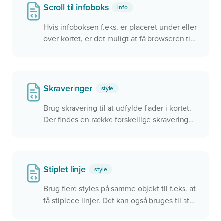
Scroll til infoboks
info
Hvis infoboksen f.eks. er placeret under eller
over kortet, er det muligt at få browseren til
at scrolle til boksen, når objektet vælges i
kortet. Herved gøres brugeren opmærksom
på at der vises noget information et andet
sted på siden
Skraveringer
style
Brug skravering til at udfylde flader i kortet.
Der findes en række forskellige skraveringer,
hvor det er muligt at styre farve,
linjetykkelse, vinkel mv. Se mere under
fillpattern
i dokumentationen.
Stiplet linje
style
Brug flere styles på samme objekt til f.eks. at
få stiplede linjer. Det kan også bruges til at
danne komplekse ikoner og meget andet