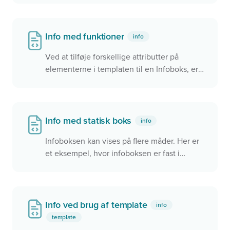
Info med funktioner
info
Ved at tilføje forskellige attributter på
elementerne i templaten til en Infoboks, er
det muligt at give den forskellige funktioner.
Det kan f.eks. bruges til at tilføje en 'Luk'-
knap
Info med statisk boks
info
Infoboksen kan vises på flere måder. Her er
et eksempel, hvor infoboksen er fast i
øverste venstre hjørne. Den kan også
placeres som en flydende boks i kortet eller
helt afkoblet fra kortet.
Info ved brug af template
info
template