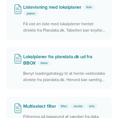
kan bruge en mus. Det er dog stadig muligt
Listevisning med lokalplaner
liste
at klikke på en feature i kortet og få den
planer
markeret i listen.
Få vist en liste med lokalplener hentet
direkte fra Plandata.dk. Tabellen kan knyttes
til et kort, så de samme data vises i kortet og
i tabellen. Der er interaktion mellem kortet
og tabellen, så det er muligt at klikke på en
række i tabellen og zoome hen til objektet i
Lokalplaner fra plandata.dk ud fra
kortet.
BBOX
bbox
Benyt loadingstrategy til at hente vektordata
direkte fra plandata.dk. Herved kan samtlige
vedtagede lokalplaner findes i kortet som
vektordata
Multiselect filter
filter
cluster
info
Filtrering på baggrund af værdier fra data.