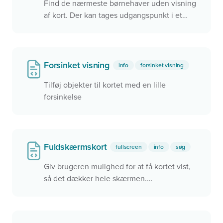
Find de nærmeste børnehaver uden visning
af kort. Der kan tages udgangspunkt i et
søgefelt, men det kunne også være ved
brug af brugerens aktuelle position.
Forsinket visning
info
forsinket visning
Tilføj objekter til kortet med en lille
forsinkelse
Fuldskærmskort
fullscreen
info
søg
Giv brugeren mulighed for at få kortet vist,
så det dækker hele skærmen.
Fuldskærmskortet aktiveres ved, at brugeren
klikker på knappen under zoom ind/ud