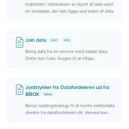
Indholdet i infoboksen er styret af data samt
en template, der kan ligge ved siden af data.
Join data
kort
info
Berig data fra en service med lokale data.
Dette kan f.eks. bruges til at tilføje
informationer fra kodelister eller blot at
berige en ekstern service, som man ikke
selv har kontrol over. Derudover kan give en
højere grad af genbrug ved at de samme
Jordstykker fra Datafordeleren ud fra
data bruges i forskelige sammenhæng.
BBOX
bbox
Benyt loadingstrategy til at hente vektordata
direkte fra datafordeleren.dk. Herved kan
samtlige jordstykker findes i kortet som
vektordata