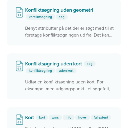
Konfliktsøgning uden geometri
konfliktsøgning
søg
Benyt attributter på det der er søgt med til at
foretage konfliktsøgningen ud fra. Det kan
f.eks. være et ID eller en anden værdi.
Konfliktsøgning uden kort
søg
konfliktsøgning
uden kort
Udfør en konfliktsøgning uden kort. For
eksempel med udgangspunkt i et søgefelt,
men det kunne også være ved brug af
brugerens aktuelle position.
Kort
kort
wms
info
hover
fullextent