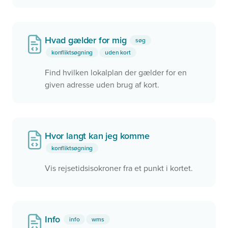
samtidig præsentere oplysningerne i kortet.
Herved kan man fortælle brugeren en
historie i stedet for blot at vise en liste.
Hvad gælder for mig
søg
konfliktsøgning
uden kort
Find hvilken lokalplan der gælder for en
given adresse uden brug af kort.
Hvor langt kan jeg komme
konfliktsøgning
Vis rejsetidsisokroner fra et punkt i kortet.
Info
info
wms