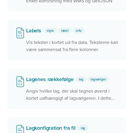
Enkel kortvisning med WMS og GeoJSON
Labels
style
label
info
Vis tekster i kortet ud fra data. Teksterne kan
være sammensat fra flere kolonner.
Lagenes rækkefølge
lag
lagvælger
Angiv hvilke lag, der skal tegnes øverst i
kortet uafhængigt af lagvælgeren. I dette
eksempel tegnes det Grå Skærmkort oven
på Ortofoto fordi Ortofoto har et mindre
zIndex
Lagkonfigration fra fil
lag