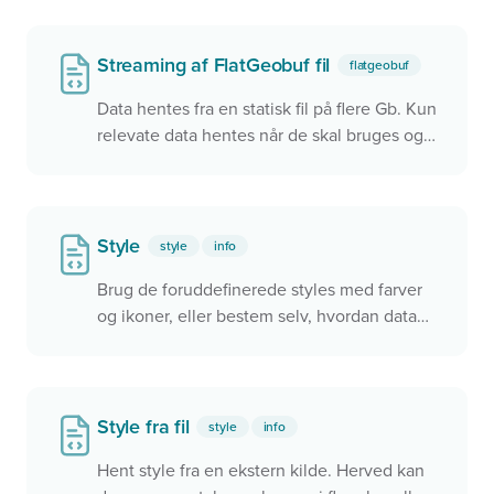
Streaming af FlatGeobuf fil
flatgeobuf
Data hentes fra en statisk fil på flere Gb. Kun
relevate data hentes når de skal bruges og
derfor er det hurtigt.
Style
style
info
Brug de foruddefinerede styles med farver
og ikoner, eller bestem selv, hvordan data
skal præsenteres i kortet.
Style fra fil
style
info
Hent style fra en ekstern kilde. Herved kan