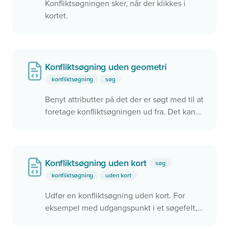
Konfliktsøgningen sker, når der klikkes i
kortet.
Konfliktsøgning uden geometri
konfliktsøgning
søg
Benyt attributter på det der er søgt med til at
foretage konfliktsøgningen ud fra. Det kan
f.eks. være et ID eller en anden værdi.
Konfliktsøgning uden kort
søg
konfliktsøgning
uden kort
Udfør en konfliktsøgning uden kort. For
eksempel med udgangspunkt i et søgefelt,
men det kunne også være ved brug af