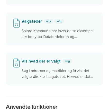
kortudsnit og lag direkte i browseren
Valgsteder
wfs
info
Solrød Kommune har lavet dette eksempel,
der benytter Datafordeleren og
Dataforsyningen til at vise valgdestrikter og
valgsteder i kommunen
Vis hvad der er valgt
søg
Søg i adresser og matrikler og få vist det
valgte direkte i søgefeltet. Herved er det
nemt at forstå hvad der er valgt, men
samtidigt er det mere besværligt hvis man
vil søge videre.
Anvendte funktioner