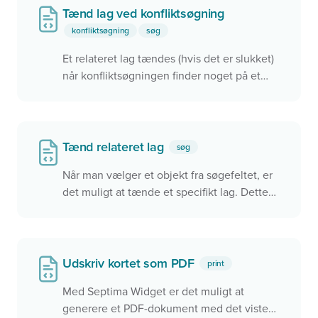
Tænd lag ved konfliktsøgning
konfliktsøgning
søg
Et relateret lag tændes (hvis det er slukket)
når konfliktsøgningen finder noget på et
target. Derudover aktiveres
konfliktsøgningen med 'mapclick' kun når
det relaterede lag er tændt
Tænd relateret lag
søg
Når man vælger et objekt fra søgefeltet, er
det muligt at tænde et specifikt lag. Dette
sikre at man får vist relevante data i kortet
når der zoomes til et sted.
Udskriv kortet som PDF
print
Med Septima Widget er det muligt at
generere et PDF-dokument med det viste