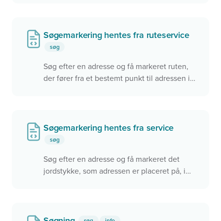
Datafordelerens REST service til at finde
geometrien for hele vejen. Men det kunne
også være en anden service, der blev
Søgemarkering hentes fra ruteservice
benyttet.
søg
Derudover benyttes 'condition' der styrer om
Søg efter en adresse og få markeret ruten,
servicen skal bruges.
der fører fra et bestemt punkt til adressen i
kortet. Få vist en popup med f.eks. afstand
og rejsetid
Søgemarkering hentes fra service
søg
Søg efter en adresse og få markeret det
jordstykke, som adressen er placeret på, i
kortet
Søgning
søg
info