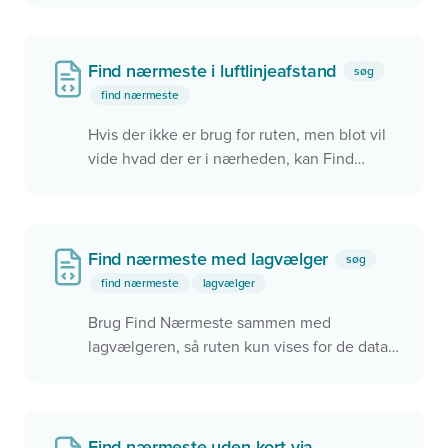
lignende beregnes og vises for brugeren
Find nærmeste i luftlinjeafstand
søg
find nærmeste
Hvis der ikke er brug for ruten, men blot vil
vide hvad der er i nærheden, kan Find
Nærmeste finde de nærmeste via
luftlinjeafstanden.
Find nærmeste med lagvælger
søg
find nærmeste
lagvælger
Brug Find Nærmeste sammen med
lagvælgeren, så ruten kun vises for de data,
der er vist i kortet.
Find nærmeste uden kort via