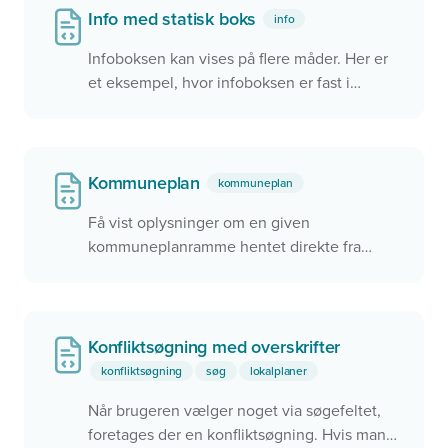
Info med statisk boks
info
Infoboksen kan vises på flere måder. Her er
et eksempel, hvor infoboksen er fast i
øverste venstre hjørne. Den kan også
placeres som en flydende boks i kortet eller
helt afkoblet fra kortet.
Kommuneplan
kommuneplan
Få vist oplysninger om en given
kommuneplanramme hentet direkte fra
Plandata.dk med både tekst og kort. Angiv
blot planID på din widget, og alt andet sker
automatisk. Brug den samme widget til at
vise en hvilken som helst
Konfliktsøgning med overskrifter
kommunplanramme.
konfliktsøgning
søg
lokalplaner
Når brugeren vælger noget via søgefeltet,
foretages der en konfliktsøgning. Hvis man