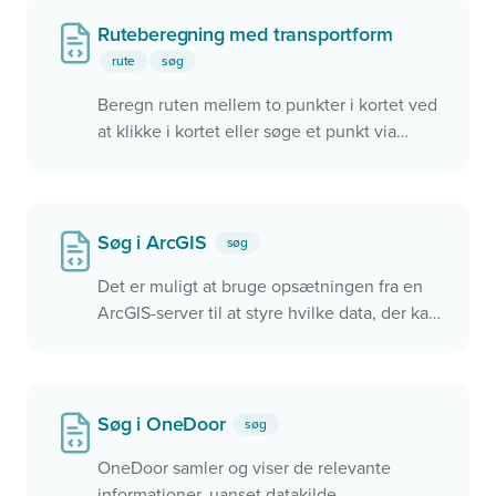
Ruteberegning med transportform
rute
søg
Beregn ruten mellem to punkter i kortet ved
at klikke i kortet eller søge et punkt via
søgefeltet. Brugeren kan vælge om ruten
skal foretages via gående, på cykel eller i bil.
Søg i ArcGIS
søg
Det er muligt at bruge opsætningen fra en
ArcGIS-server til at styre hvilke data, der kan
søges i.
Søg i OneDoor
søg
OneDoor samler og viser de relevante
informationer, uanset datakilde.