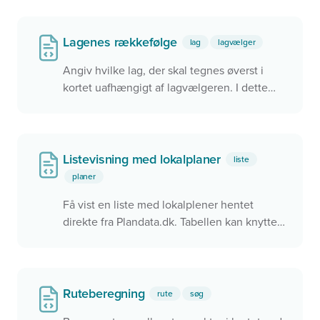
brugerens aktuelle position.
Lagenes rækkefølge
lag
lagvælger
Angiv hvilke lag, der skal tegnes øverst i
kortet uafhængigt af lagvælgeren. I dette
eksempel tegnes det Grå Skærmkort oven
på Ortofoto fordi Ortofoto har et mindre
zIndex
Listevisning med lokalplaner
liste
planer
Få vist en liste med lokalplener hentet
direkte fra Plandata.dk. Tabellen kan knyttes
til et kort, så de samme data vises i kortet og
i tabellen. Der er interaktion mellem kortet
og tabellen, så det er muligt at klikke på en
række i tabellen og zoome hen til objektet i
Ruteberegning
rute
søg
kortet.