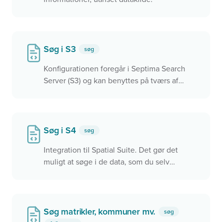
Søg i S3
søg
Konfigurationen foregår i Septima Search
Server (S3) og kan benyttes på tværs af
applikationer, herunder Septima Widget,
QGIS, OneDoor mv.
Søg i S4
søg
Integration til Spatial Suite. Det gør det
muligt at søge i de data, som du selv
udstiller via S4.
Søg matrikler, kommuner mv.
søg