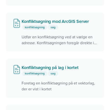
rammer noget via konfliktsøgningen,
zoomes der til objektet i kortet. Dette kan
f.eks. bruges til
Find mit valgsted
eller
Find
min skole
.
Konfliktsøgning mod ArcGIS Server
konfliktsøgning
søg
Udfør en konfliktsøgning ved at vælge en
adresse. Konflitsøgningen foregår direkte i
ArcGIS via en REST service.
Konfliktsøgning på lag i kortet
konfliktsøgning
søg
Foretag en konfliktsøgning på et vektorlag,
der er vist i kortet