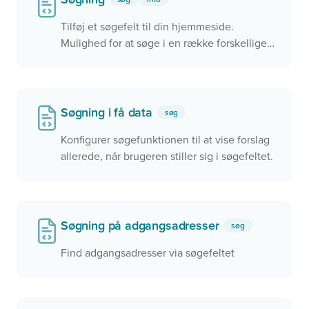
Tilføj et søgefelt til din hjemmeside.
Mulighed for at søge i en række forskellige
data, herunder officielle BBR-adresser,
lokalplaner og meget mere. Knyt søgningen
til et kort og zoom hen til det, du finder
Søgning i få data
søg
Konfigurer søgefunktionen til at vise forslag
allerede, når brugeren stiller sig i søgefeltet.
Søgning på adgangsadresser
søg
Find adgangsadresser via søgefeltet