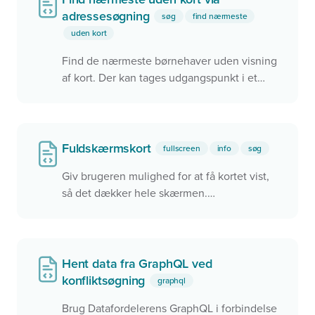
adressesøgning
søg
find nærmeste
uden kort
Find de nærmeste børnehaver uden visning
af kort. Der kan tages udgangspunkt i et
søgefelt, men det kunne også være ved
brug af brugerens aktuelle position.
Fuldskærmskort
fullscreen
info
søg
Giv brugeren mulighed for at få kortet vist,
så det dækker hele skærmen.
Fuldskærmskortet aktiveres ved, at brugeren
klikker på knappen under zoom ind/ud
Hent data fra GraphQL ved
konfliktsøgning
graphql
Brug Datafordelerens GraphQL i forbindelse